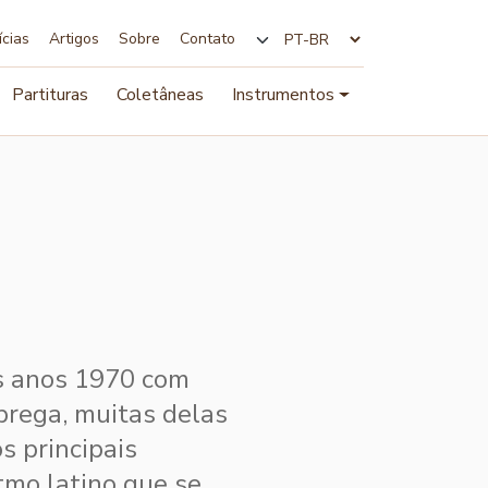
ícias
Artigos
Sobre
Contato
Alterar idioma
Partituras
Coletâneas
Instrumentos
os anos 1970 com
brega, muitas delas
s principais
tmo latino que se