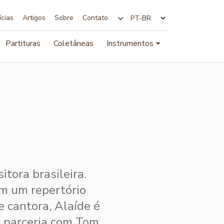
ícias
Artigos
Sobre
Contato
Alterar idioma
Partituras
Coletâneas
Instrumentos
tora brasileira.
m um repertório
e cantora, Alaíde é
m parceria com Tom