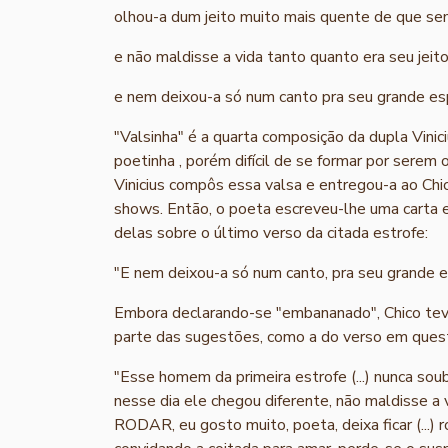
olhou-a dum jeito muito mais quente de que s
e não maldisse a vida tanto quanto era seu jeit
e nem deixou-a só num canto pra seu grande es
"Valsinha" é a quarta composição da dupla Vini
poetinha , porém difícil de se formar por serem
Vinicius compôs essa valsa e entregou-a ao Chic
shows. Então, o poeta escreveu-lhe uma carta e
delas sobre o último verso da citada estrofe:
"E nem deixou-a só num canto, pra seu grande 
Embora declarando-se "embananado", Chico teve
parte das sugestões, como a do verso em questã
"Esse homem da primeira estrofe (...) nunca soube
nesse dia ele chegou diferente, não maldisse a
RODAR, eu gosto muito, poeta, deixa ficar (...) r