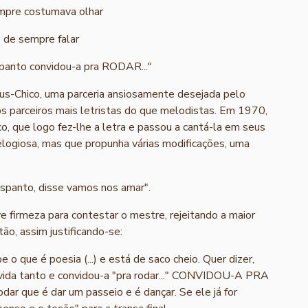
empre costumava olhar
o de sempre falar
panto convidou-a pra RODAR..."
cius-Chico, uma parceria ansiosamente desejada pelo
 os parceiros mais letristas do que melodistas. Em 1970,
o, que logo fez-lhe a letra e passou a cantá-la em seus
logiosa, mas que propunha várias modificações, uma
espanto, disse vamos nos amar".
 firmeza para contestar o mestre, rejeitando a maior
o, assim justificando-se:
 o que é poesia (...) e está de saco cheio. Quer dizer,
 vida tanto e convidou-a "pra rodar..." CONVIDOU-A PRA
odar que é dar um passeio e é dançar. Se ele já for