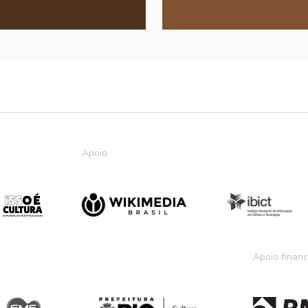
Apoio
Apoio financ