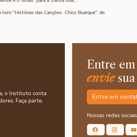
nse e o tesão" para a transa final...
o livro "Histórias das Canções -Chico Buarque", de
Entre em
envie
sua
a, o Instituto conta
Entre em conta
ores. Faça parte.
Nossas redes sociais