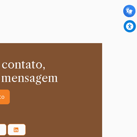
 contato,
 mensagem
to