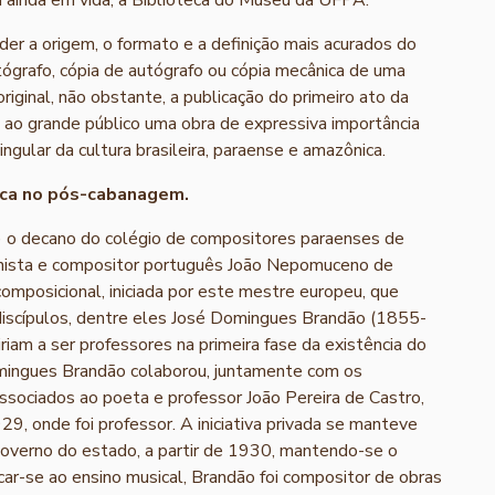
r a origem, o formato e a definição mais acurados do
tógrafo, cópia de autógrafo ou cópia mecânica de uma
 original, não obstante, a publicação do primeiro ato da
ela ao grande público uma obra de expressiva importância
ingular da cultura brasileira, paraense e amazônica.
ca no pós-cabanagem.
) o decano do colégio de compositores paraenses de
anista e compositor português João Nepomuceno de
mposicional, iniciada por este mestre europeu, que
 discípulos, dentre eles José Domingues Brandão (1855-
am a ser professores na primeira fase da existência do
ingues Brandão colaborou, juntamente com os
ssociados ao poeta e professor João Pereira de Castro,
9, onde foi professor. A iniciativa privada se manteve
overno do estado, a partir de 1930, mantendo-se o
ar-se ao ensino musical, Brandão foi compositor de obras