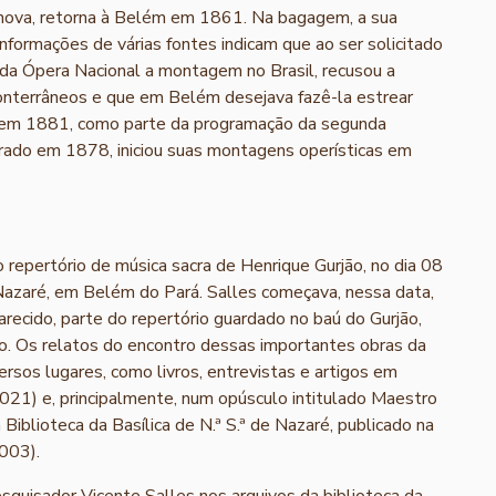
ova, retorna à Belém em 1861. Na bagagem, a sua
Informações de várias fontes indicam que ao ser solicitado
 da Ópera Nacional a montagem no Brasil, recusou a
conterrâneos e que em Belém desejava fazê-la estrear
te em 1881, como parte da programação da segunda
urado em 1878, iniciou suas montagens operísticas em
 repertório de música sacra de Henrique Gurjão, no dia 08
 Nazaré, em Belém do Pará. Salles começava, nessa data,
recido, parte do repertório guardado no baú do Gurjão,
o. Os relatos do encontro dessas importantes obras da
rsos lugares, como livros, entrevistas e artigos em
 2021) e, principalmente, num opúsculo intitulado Maestro
 Biblioteca da Basílica de N.ª S.ª de Nazaré, publicado na
003).
squisador Vicente Salles nos arquivos da biblioteca da