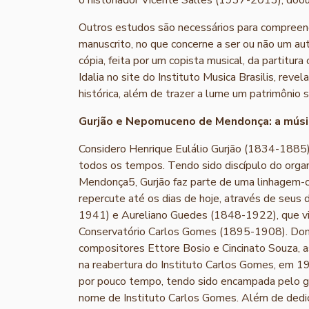
Outros estudos são necessários para compreende
manuscrito, no que concerne a ser ou não um au
cópia, feita por um copista musical, da partitura
Idalia no site do Instituto Musica Brasilis, rev
histórica, além de trazer a lume um patrimônio s
Gurjão e Nepomuceno de Mendonça: a músi
Considero Henrique Eulálio Gurjão (1834-1885
todos os tempos. Tendo sido discípulo do org
Mendonça5, Gurjão faz parte de uma linhagem-co
repercute até os dias de hoje, através de seus
1941) e Aureliano Guedes (1848-1922), que viri
Conservatório Carlos Gomes (1895-1908). Dom
compositores Ettore Bosio e Cincinato Souza, a
na reabertura do Instituto Carlos Gomes, em 192
por pouco tempo, tendo sido encampada pelo g
nome de Instituto Carlos Gomes. Além de dedic