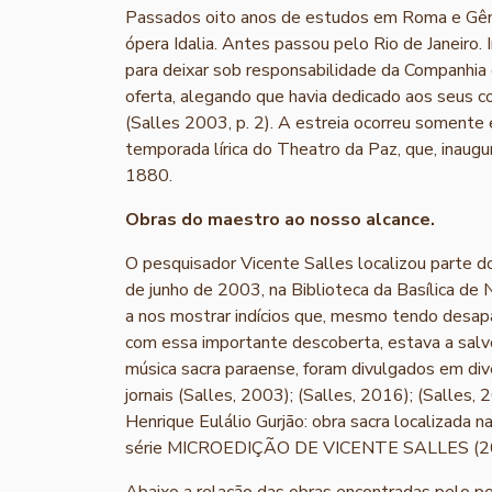
Passados oito anos de estudos em Roma e Gên
ópera Idalia. Antes passou pelo Rio de Janeiro. 
para deixar sob responsabilidade da Companhia
oferta, alegando que havia dedicado aos seus 
(Salles 2003, p. 2). A estreia ocorreu somen
temporada lírica do Theatro da Paz, que, inaug
1880.
Obras do maestro ao nosso alcance.
O pesquisador Vicente Salles localizou parte do
de junho de 2003, na Biblioteca da Basílica de
a nos mostrar indícios que, mesmo tendo desapa
com essa importante descoberta, estava a salv
música sacra paraense, foram divulgados em dive
jornais (Salles, 2003); (Salles, 2016); (Salles,
Henrique Eulálio Gurjão: obra sacra localizada na
série MICROEDIÇÃO DE VICENTE SALLES (2
Abaixo a relação das obras encontradas pelo pe