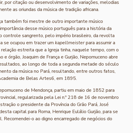
uir, por citação ou desenvolvimento de variações, melodias
mente as oriundas da música de tradição africana.
a também foi mestre de outro importante músico
 importância desse músico português para a história da
 controle sangrento, pelo império brasileiro, da revolta
ia se ocupou em trazer um
kapellmeister
para assumir a
a relação estreita que a Igreja tinha, naquele tempo, com o
iano e órgão, Joaquim de França e Gurjão, Nepomuceno abre
resultados, ao longo de toda a segunda metade do século
ento da música no Pará, resultando, entre outros fatos,
 Academia de Belas Artes6, em 1895.
m Nepomuceno de Mendonça, partiu em maio de 1852 para
vincial, regularizada pela Lei n.º 218 de 16 de novembro
stração o presidente da Província do Grão Pará, José
esta capital para Roma, Henrique Eulálio Gurjão, para se
tal. Recomendei-o ao digno encarregado de negócios do