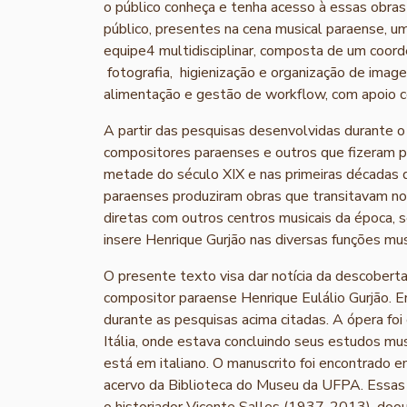
o público conheça e tenha acesso à essas obra
público, presentes na cena musical paraense, um
equipe4 multidisciplinar, composta de um coord
fotografia, higienização e organização de imagen
alimentação e gestão de workflow, com apoio 
A partir das pesquisas desenvolvidas durante o
compositores paraenses e outros que fizeram par
metade do século XIX e nas primeiras décadas d
paraenses produziram obras que transitavam n
diretas com outros centros musicais da época, 
insere Henrique Gurjão nas diversas funções mus
O presente texto visa dar notícia da descoberta
compositor paraense Henrique Eulálio Gurjão. En
durante as pesquisas acima citadas. A ópera fo
Itália, onde estava concluindo seus estudos musi
está em italiano. O manuscrito foi encontrado 
acervo da Biblioteca do Museu da UFPA. Essas 
o historiador Vicente Salles (1937-2013), doou