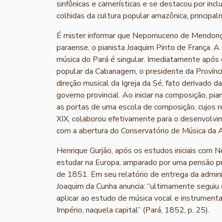
sinfônicas e camerísticas e se destacou por incl
colhidas da cultura popular amazônica, principal
É mister informar que Nepomuceno de Mendonç
paraense, o pianista Joaquim Pinto de França. A
música do Pará é singular. Imediatamente após o
popular da Cabanagem, o presidente da Provínc
direção musical da Igreja da Sé, fato derivado d
governo provincial. Ao iniciar na composição, p
as portas de uma escola de composição, cujos 
XIX, colaborou efetivamente para o desenvolvim
com a abertura do Conservatório de Música da
Henrique Gurjão, após os estudos iniciais co
estudar na Europa, amparado por uma pensão pro
de 1851. Em seu relatório de entrega da admini
Joaquim da Cunha anuncia: “ultimamente seguiu d
aplicar ao estudo de música vocal e instrumen
Império, naquela capital” (Pará, 1852, p. 25).