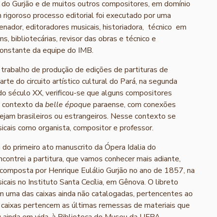
s do Gurjão e de muitos outros compositores, em domínio
 rigoroso processo editorial foi executado por uma
enador, editoradores musicais, historiadora, técnico em
s, bibliotecárias, revisor das obras e técnico e
constante da equipe do IMB.
 trabalho de produção de edições de partituras de
te do circuito artístico cultural do Pará, na segunda
o século XX, verificou-se que alguns compositores
o contexto da
belle époque
paraense, com conexões
sejam brasileiros ou estrangeiros. Nesse contexto se
icais como organista, compositor e professor.
 do primeiro ato manuscrito da Ópera Idalia do
contrei a partitura, que vamos conhecer mais adiante,
i composta por Henrique Eulálio Gurjão no ano de 1857, na
cais no Instituto Santa Cecília, em Gênova. O libreto
em uma das caixas ainda não catalogadas, pertencentes ao
caixas pertencem as últimas remessas de materiais que
 ainda em vida, à Biblioteca do Museu da UFPA.