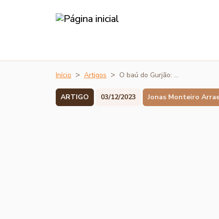
Início
Artigos
O baú do Gurjão: …
ARTIGO
03/12/2023
Jonas Monteiro Arra