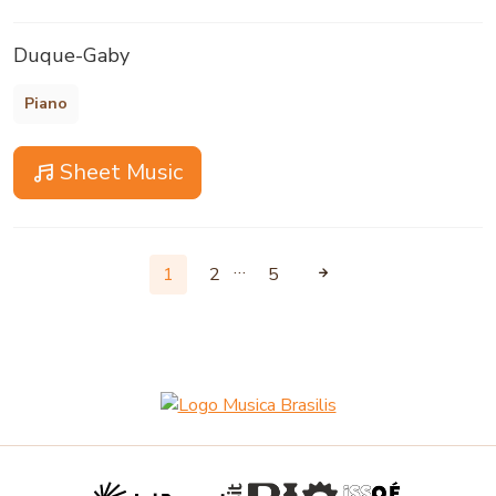
Duque-Gaby
Piano
Sheet Music
…
1
2
5