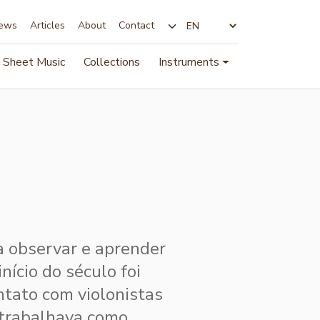
ews
Articles
About
Contact
Change language
Sheet Music
Collections
Instruments
a observar e aprender
nício do século foi
ntato com violonistas
trabalhava como