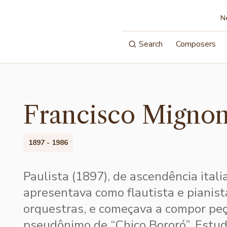
N
Search
Composers
Francisco Migno
1897 - 1986
Paulista (1897), de ascendência itali
apresentava como flautista e piani
orquestras, e começava a compor pe
pseudônimo de “Chico Bororó”. Estud