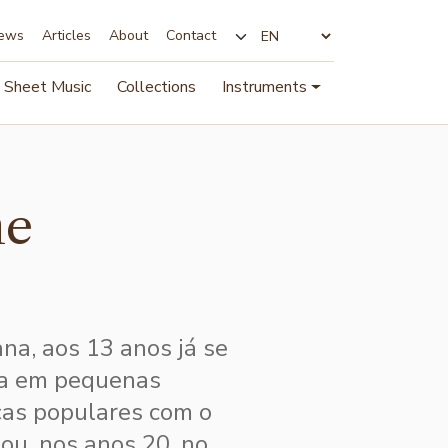
ews
Articles
About
Contact
Change language
Sheet Music
Collections
Instruments
ne
ana, aos 13 anos já se
sta em pequenas
ças populares com o
ou, nos anos 20, no